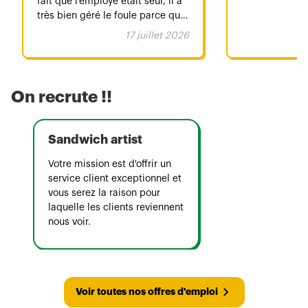
fait que l’employé était seul, il a
très bien géré le foule parce que
je n’étais pas la seule qui avait
17 juillet 2026
envie d’un subway Merci pour la
bonne humeur et le
professionnalisme malgré l’heure
!
On recrute !!
Sandwich artist
Votre mission est d'offrir un
service client exceptionnel et
vous serez la raison pour
laquelle les clients reviennent
nous voir.
Voir toutes nos offres d'emploi