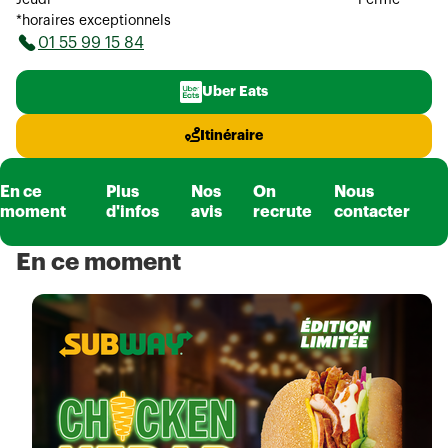
Jeudi
*
Fermé
*horaires exceptionnels
01 55 99 15 84
Uber Eats
Itinéraire
En ce
Plus
Nos
On
Nous
moment
d'infos
avis
recrute
contacter
En ce moment