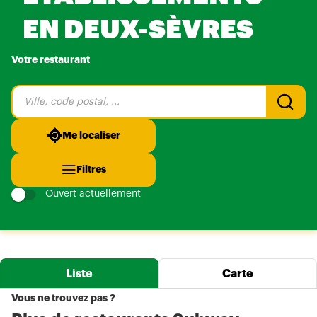
EN DEUX-SÈVRES
Votre restaurant
Veuillez
renseigner
une
adresse
Me localiser
Filtres
Ouvert actuellement
Liste
Carte
Vous ne trouvez pas ?