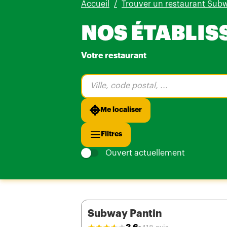
Accueil
Trouver un restaurant Sub
NOS ÉTABLIS
Votre restaurant
Veuillez
renseigner
une
adresse
Me localiser
Filtres
Ouvert actuellement
Subway Pantin