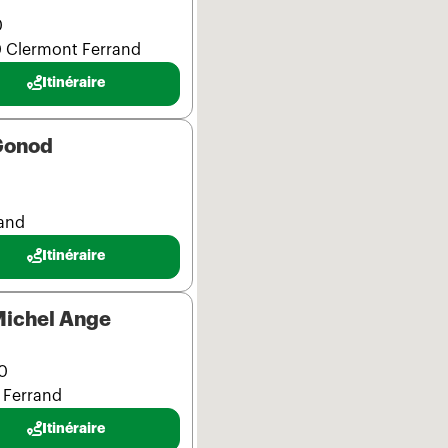
0
 Clermont Ferrand
Itinéraire
Gonod
and
Itinéraire
Michel Ange
0
 Ferrand
Itinéraire