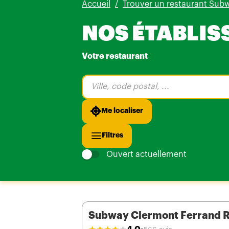
Accueil
Trouver un restaurant Sub
NOS ÉTABLI
Votre restaurant
Veuillez
renseigner
une
adresse
Me localiser
Filtres
Ouvert actuellement
Subway Clermont Ferrand 