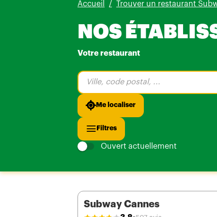
Accueil
Trouver un restaurant Sub
NOS ÉTABLIS
Votre restaurant
Veuillez
renseigner
une
adresse
Me localiser
Filtres
Ouvert actuellement
Subway Cannes