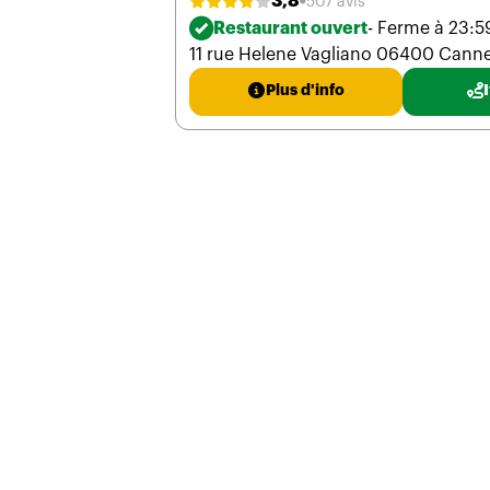
3,8
507 avis
Restaurant ouvert
- Ferme à 23:5
11 rue Helene Vagliano 06400 Cann
Plus d'info
I