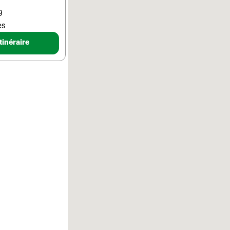
9
es
tinéraire