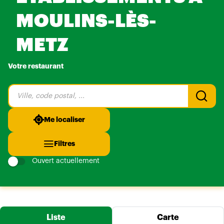
MOULINS-LÈS-
METZ
Votre restaurant
Veuillez
renseigner
une
adresse
Me localiser
Filtres
Ouvert actuellement
Liste
Carte