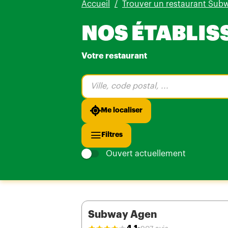
Accueil
Trouver un restaurant Sub
NOS ÉTABLIS
Votre restaurant
Veuillez
renseigner
une
adresse
Me localiser
Filtres
Ouvert actuellement
Subway Agen