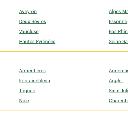
Aveyron
Alpes-Ma
Deux-Sèvres
Essonne
Vaucluse
Bas-Rhin
Hautes-Pyrénées
Seine-Sa
Armentières
Annema
Fontainebleau
Anglet
Trignac
Saint-Jul
Nice
Charento