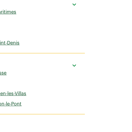
ritimes
int-Denis
sse
ien-les-Villas
n-le-Pont