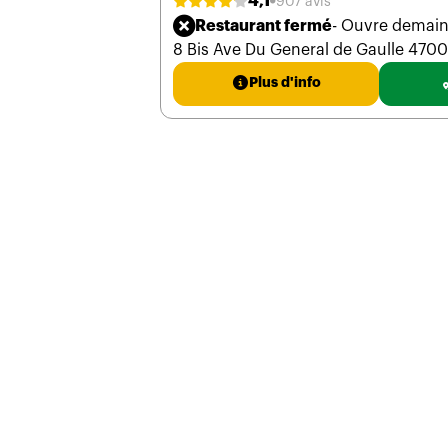
4,1
907 avis
Restaurant fermé
- Ouvre demain
8 Bis Ave Du General de Gaulle 470
Plus d'info