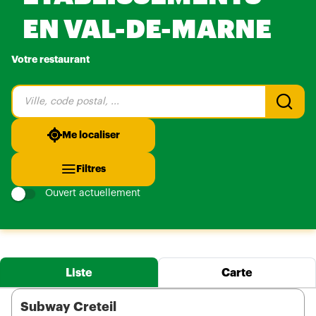
EN VAL-DE-MARNE
Votre restaurant
Veuillez
renseigner
une
adresse
Me localiser
Filtres
Ouvert actuellement
Liste
Carte
Subway Creteil