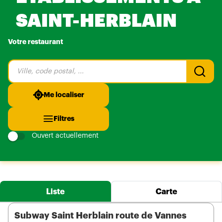
SAINT-HERBLAIN
Votre restaurant
Veuillez
renseigner
une
adresse
Me localiser
Filtres
Ouvert actuellement
Liste
Carte
Subway Saint Herblain route de Vannes