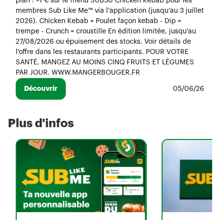
plan : –1 € sur le menu SUB30 Chicken Kebab pour les
membres Sub Like Me™ via l’application (jusqu’au 3 juillet
2026). Chicken Kebab = Poulet façon kebab - Dip =
trempe - Crunch = croustille En édition limitée, jusqu'au
27/08/2026 ou épuisement des stocks. Voir détails de
l'offre dans les restaurants participants. POUR VOTRE
SANTÉ, MANGEZ AU MOINS CINQ FRUITS ET LÉGUMES
PAR JOUR. WWW.MANGERBOUGER.FR
Découvrir
05/06/26
Plus d'infos