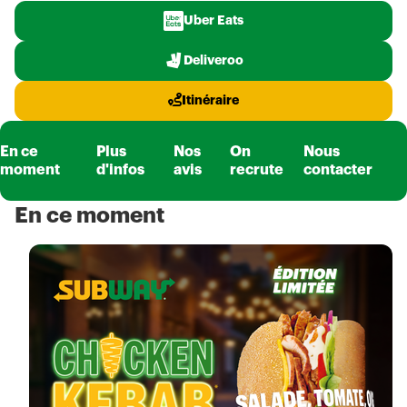
Uber Eats
Deliveroo
Itinéraire
En ce
Plus
Nos
On
Nous
moment
d'infos
avis
recrute
contacter
En ce moment