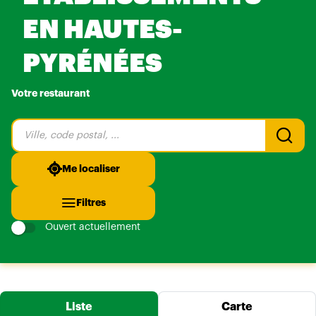
EN HAUTES-
PYRÉNÉES
Votre restaurant
Veuillez
renseigner
une
adresse
Me localiser
Filtres
Ouvert actuellement
Liste
Carte