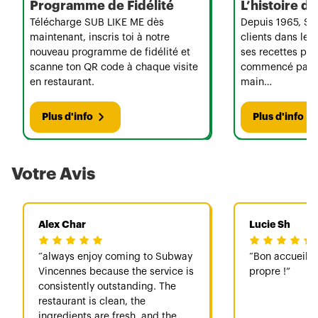
Programme de Fidélité
L’histoire 
Télécharge SUB LIKE ME dès
Depuis 1965, Su
maintenant, inscris toi à notre
clients dans le 
nouveau programme de fidélité et
ses recettes per
scanne ton QR code à chaque visite
commencé par u
en restaurant.
main…
Plus d'info
Plus d'info
Votre Avis
Alex Char
Lucie Sh
always enjoy coming to Subway
Bon accueil 
Vincennes because the service is
propre !
consistently outstanding. The
restaurant is clean, the
ingredients are fresh, and the