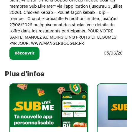
plan : –1 € sur le menu SUB30 Chicken Kebab pour les
membres Sub Like Me™ via l’application (jusqu’au 3 juillet
2026). Chicken Kebab = Poulet façon kebab - Dip =
trempe - Crunch = croustille En édition limitée, jusqu'au
27/08/2026 ou épuisement des stocks. Voir détails de
l'offre dans les restaurants participants. POUR VOTRE
SANTÉ, MANGEZ AU MOINS CINQ FRUITS ET LÉGUMES
PAR JOUR. WWW.MANGERBOUGER.FR
Découvrir
05/06/26
Plus d'infos