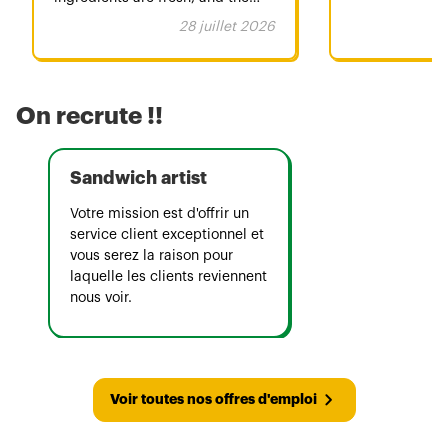
team always makes you feel
28 juillet 2026
welcome. A special thank you to
Avichay and Marcella. They
provide exceptional customer
service every time I visit. They
On recrute !!
are friendly, professional,
attentive, and always take the
time to prepare each order with
Sandwich artist
care. Their positive attitude and
genuine kindness make every
Votre mission est d'offrir un
visit a great experience.
service client exceptionnel et
Excellent food, fast service, and
vous serez la raison pour
an amazing team. I highly
laquelle les clients reviennent
recommend Subway Vincennes,
nous voir.
especially thanks to Avichay and
Marcella for making every visit
memorable.
Voir toutes nos offres d'emploi