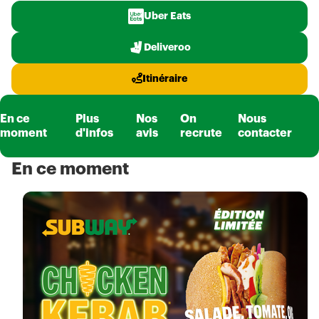
Uber Eats
Deliveroo
Itinéraire
En ce
Plus
Nos
On
Nous
moment
d'infos
avis
recrute
contacter
En ce moment