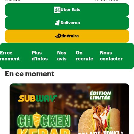
Samedi
10:00-22:30
Uber Eats
Deliveroo
Itinéraire
En ce
Plus
Nos
On
Nous
moment
d'infos
avis
recrute
contacter
En ce moment