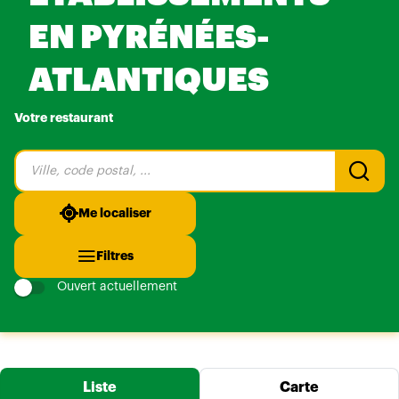
EN PYRÉNÉES-
ATLANTIQUES
Votre restaurant
Veuillez
renseigner
une
adresse
Me localiser
Filtres
Ouvert actuellement
Liste
Carte