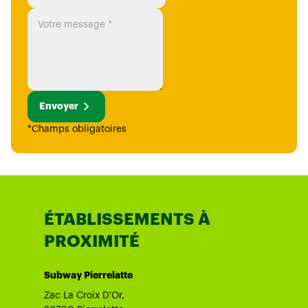
Envoyer
*Champs obligatoires
ÉTABLISSEMENTS À
PROXIMITÉ
Subway Pierrelatte
Zac La Croix D'Or,