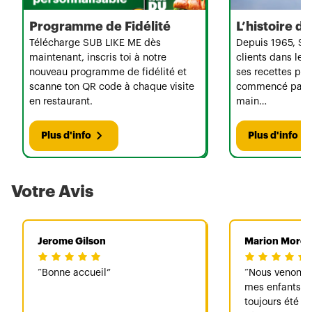
Programme de Fidélité
L’histoire 
Télécharge SUB LIKE ME dès
Depuis 1965, Su
maintenant, inscris toi à notre
clients dans le 
nouveau programme de fidélité et
ses recettes per
scanne ton QR code à chaque visite
commencé par u
en restaurant.
main…
Plus d'info
Plus d'info
Votre Avis
Jerome Gilson
Marion Morel
Bonne accueil
Nous venons 
mes enfants et
toujours été bi