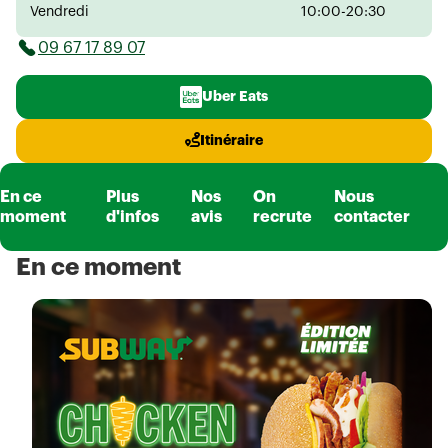
Vendredi
10:00-20:30
09 67 17 89 07
Uber Eats
Itinéraire
En ce
Plus
Nos
On
Nous
moment
d'infos
avis
recrute
contacter
En ce moment