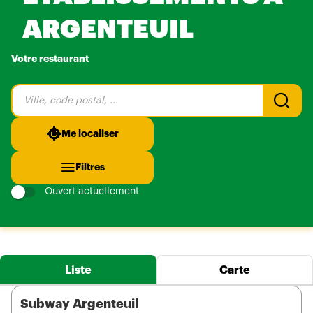
ARGENTEUIL
Votre restaurant
Veuillez
renseigner
une
adresse
Me localiser
Filtres
Ouvert actuellement
Liste
Carte
Subway Argenteuil