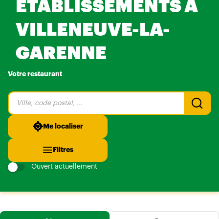
ÉTABLISSEMENTS À
VILLENEUVE-LA-
GARENNE
Votre restaurant
Veuillez
renseigner
une
adresse
Me localiser
Filtres
Ouvert actuellement