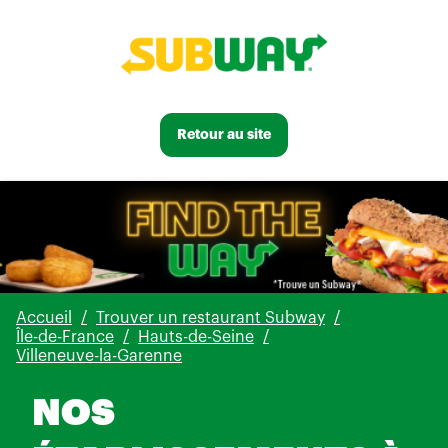
Retour au site
Accueil
Trouver un restaurant Subway
Île-de-France
Hauts-de-Seine
Villeneuve-la-Garenne
NOS