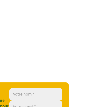
ire
 pour