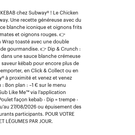
 KEBAB chez Subway® ! Le Chicken
🔥 Nouveau : DIP &
bway. Une recette généreuse avec du
snack gourmand ou 
e blanche iconique et oignons frits
Subway avec Dip & 
mates et oignons rouges. 👉
autant qu'on savou
n Wrap toasté avec une double
légèrement épicée 
 de gourmandise. 👉 Dip & Crunch :
sublimer nos Röstis
ks dans une sauce blanche crémeuse
sandwich. Envie de
ts saveur kébab pour encore plus de
📍 Disponible dans
 emporter, en Click & Collect ou en
activité physique 
y® à proximité et venez et venez
Découvrir
 : Bon plan : –1 € sur le menu
b Like Me™ via l’application
Poulet façon kebab - Dip = trempe -
usqu'au 27/08/2026 ou épuisement des
staurants participants. POUR VOTRE
ET LÉGUMES PAR JOUR.