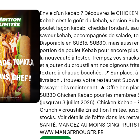
Envie d’un kebab ? Découvrez le CHICKEN
Kebab c’est le goût du kebab, version Su
poulet façon kebab, cheddar fondant, sauc
saveur kebab, accompagnés de salade, to
Disponible en SUB15, SUB30, mais aussi e
portion de poulet Kebab pour encore plus
la nouveauté à tester. Trempez vos snac
et ajoutez du croustillant nos oignons fri
texture à chaque bouchée. 📍 Sur place, à
livraison : trouvez votre restaurant Subwa
l’essayer dès maintenant. 🔥 Offre bon plan
SUB30 Chicken Kebab pour les membres Su
(jusqu’au 3 juillet 2026). Chicken Kebab = 
Crunch = croustille En édition limitée, j
stocks. Voir détails de l'offre dans les re
SANTÉ, MANGEZ AU MOINS CINQ FRUITS 
WWW.MANGERBOUGER.FR