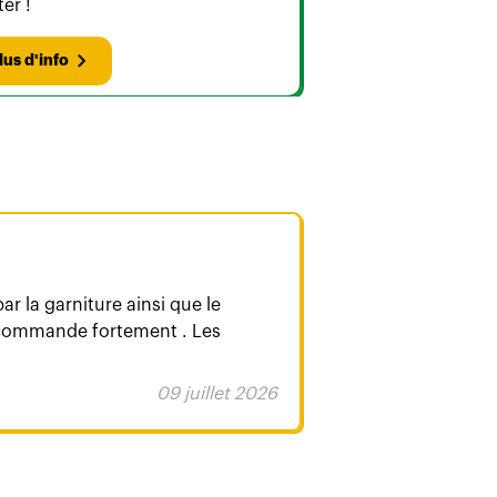
ter !
lus d'info
jeanne pozzo d
ar la garniture ainsi que le
Équipe adorabl
recommande fortement . Les
délicieux merci
09 juillet 2026