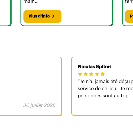
main…
ten
Plus d'info
P
Nicolas Spiteri
Je n’ai jamais été déçu p
service de ce lieu . Je 
personnes sont au top
30 juillet 2026