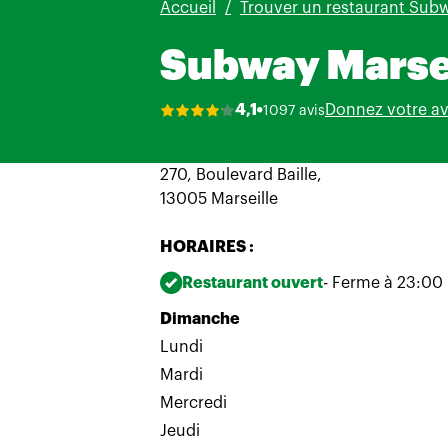
Accueil
Trouver un restaurant Sub
Subway Marsei
Donnez votre av
4,1
1097 avis
270, Boulevard Baille,
13005 Marseille
HORAIRES :
Restaurant ouvert
- Ferme à 23:00
Dimanche
Lundi
Mardi
Mercredi
Jeudi