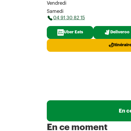
Vendredi
Samedi
04 91 30 82 15
Uber Eats
Deliveroo
Itinérair
En c
En ce moment