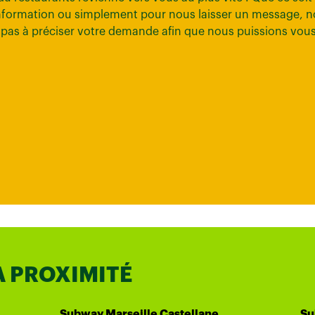
ormation ou simplement pour nous laisser un message, n
ez pas à préciser votre demande afin que nous puissions vou
À PROXIMITÉ
Subway Marseille Castellane
Su