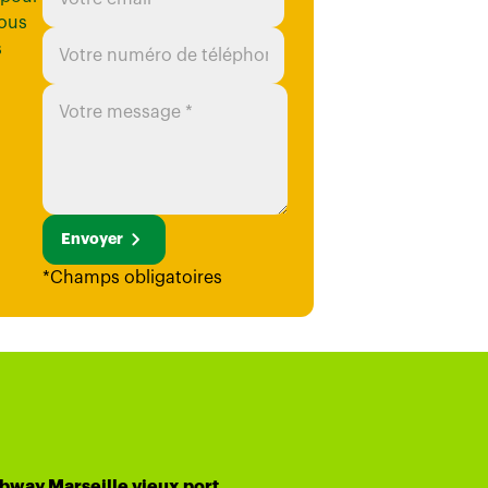
ous
s
Envoyer
*Champs obligatoires
bway Marseille vieux port