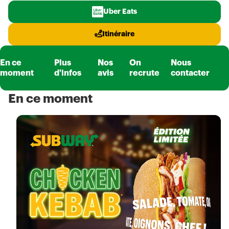
Uber Eats
Itinéraire
En ce
Plus
Nos
On
Nous
moment
d'infos
avis
recrute
contacter
En ce moment