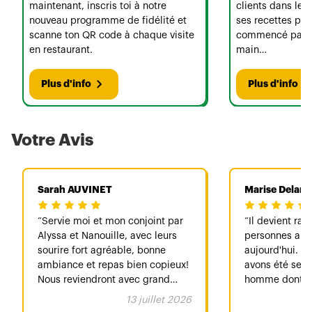
maintenant, inscris toi à notre
clients dans le 
nouveau programme de fidélité et
ses recettes per
scanne ton QR code à chaque visite
commencé par u
en restaurant.
main…
Plus d'info
Plus d'info
Votre Avis
Sarah AUVINET
Marise Delaru
Servie moi et mon conjoint par
Il devient rar
Alyssa et Nanouille, avec leurs
personnes aus
sourire fort agréable, bonne
aujourd'hui. C
ambiance et repas bien copieux!
avons été serv
Nous reviendront avec grand
homme dont je
plaisir☺️
malheureuseme
13 juillet 2026
peux simplemen