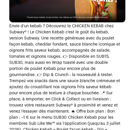
Envie d’un kebab ? Découvrez le CHICKEN KEBAB chez
Subway® ! Le Chicken Kebab c’est le goût du kebab,
version Subway. Une recette généreuse avec du poulet
façon kebab, cheddar fondant, sauce blanche iconique et
oignons frits saveur kebab, accompagnés de salade,
tomates et oignons rouges. 👉 Disponible en SUB15,
SUB30, mais aussi en Wrap toasté avec une double
portion de poulet Kebab pour encore plus de
gourmandise. 👉 Dip & Crunch : la nouveauté à tester.
Trempez vos snacks dans une sauce blanche crémeuse et
ajoutez du croustillant nos oignons frits saveur kébab
pour encore plus de texture à chaque bouchée. 📍 Sur
place, à emporter, en Click & Collect ou en livraison :
trouvez votre restaurant Subway® à proximité et venez et
venez l’essayer dès maintenant. 🔥 Offre bon plan : Bon
plan : –1 € sur le menu SUB30 Chicken Kebab pour les
membres Sub Like Me™ via l’application (jusqu’au 3 juillet
2026). Chicken Kebab = Poulet façon kebab - Dip =