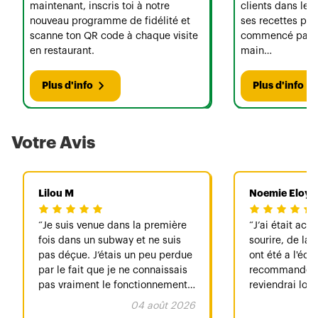
maintenant, inscris toi à notre
clients dans le 
nouveau programme de fidélité et
ses recettes per
scanne ton QR code à chaque visite
commencé par u
en restaurant.
main…
Plus d'info
Plus d'info
Votre Avis
Lilou M
Noemie Eloy
Je suis venue dans la première
J’ai était acc
fois dans un subway et ne suis
sourire, de la b
pas déçue. J’étais un peu perdue
ont été a l'écou
par le fait que je ne connaissais
recommande vi
pas vraiment le fonctionnement
reviendrai lor
mais l’employée qui nous a
prochaines va
04 août 2026
servie avec un bandana dans les