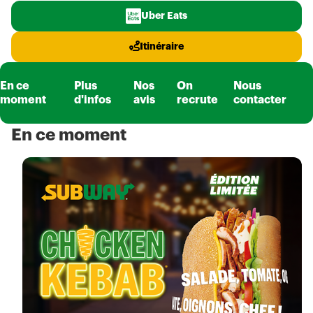
Uber Eats
Itinéraire
En ce
Plus
Nos
On
Nous
moment
d'infos
avis
recrute
contacter
En ce moment