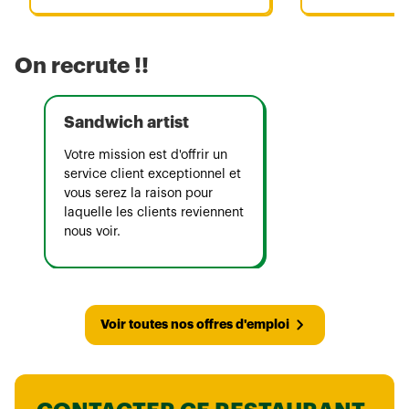
cheveux a su être très agréable
et bien nous guider 😊 le service
est donc très rapide et efficace,
On recrute !!
c’est très bon.
Sandwich artist
Votre mission est d'offrir un
service client exceptionnel et
vous serez la raison pour
laquelle les clients reviennent
nous voir.
Voir toutes nos offres d'emploi