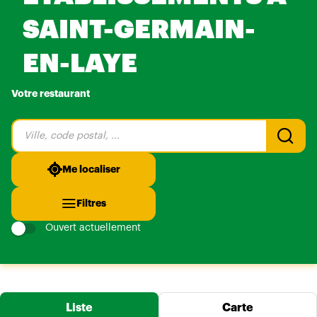
SAINT-GERMAIN-
EN-LAYE
Votre restaurant
Veuillez
renseigner
une
adresse
Me localiser
Filtres
Ouvert actuellement
Liste
Carte