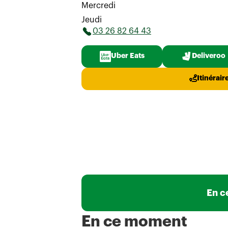
Mercredi
Jeudi
03 26 82 64 43
Uber Eats
Deliveroo
Itinérair
En c
En ce moment