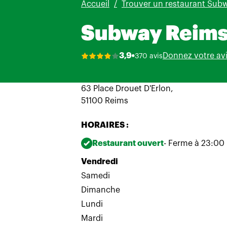
Accueil
Trouver un restaurant Sub
Subway Reim
Donnez votre av
3,9
370 avis
63 Place Drouet D'Erlon,
51100 Reims
HORAIRES :
Restaurant ouvert
- Ferme à 23:00
Vendredi
Samedi
Dimanche
Lundi
Mardi