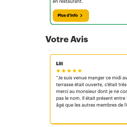
en restaurant.
Plus d'info
Votre Avis
Lili
Je suis venue manger ce midi ave
terrasse était ouverte, c’était tr
merci au monsieur dont je ne c
pas le nom. Il était présent entre 
âgé que les autres membres de l’é
sympathique et professionnel. Les commandes ont été
prises rapidement et c’était vraime
reviendrai avec grand plaisir ! 🤗