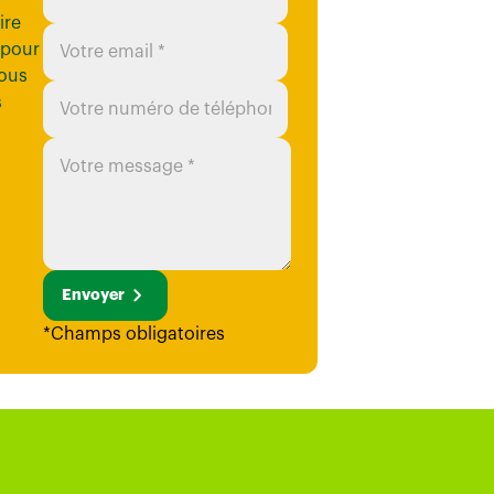
ire
 pour
ous
s
Envoyer
*Champs obligatoires