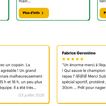
main…
ten
Plus d'info
P
Fabrice Geronimo
c un copain. La
Un énorme merci à l’éq
ès agréable ! Un grand
! Qui sauve le champion 
onnais malheureusement
repas ? 🤣🤣🤣 Merci Subway reims ! Un sandwich 🥪
15 h et 16 h, un peu plus
spécial sportif, protéiné , pas trop gras … double melt
quipe. Il a été très
30cm … Prêt pour nager . 
🥇 🏆 🥪 Merci pour le petit mot qui accompagnait le
03 juillet 2026
nt très bon. Je
repas !