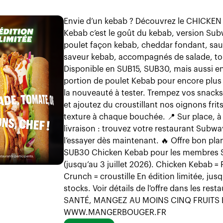
Envie d’un kebab ? Découvrez le CHICKEN
Kebab c’est le goût du kebab, version Su
poulet façon kebab, cheddar fondant, sauc
saveur kebab, accompagnés de salade, to
Disponible en SUB15, SUB30, mais aussi e
portion de poulet Kebab pour encore plus
la nouveauté à tester. Trempez vos snac
et ajoutez du croustillant nos oignons fri
texture à chaque bouchée. 📍 Sur place, à
livraison : trouvez votre restaurant Subwa
l’essayer dès maintenant. 🔥 Offre bon plan
SUB30 Chicken Kebab pour les membres Su
(jusqu’au 3 juillet 2026). Chicken Kebab = 
Crunch = croustille En édition limitée, j
stocks. Voir détails de l'offre dans les re
SANTÉ, MANGEZ AU MOINS CINQ FRUITS 
WWW.MANGERBOUGER.FR