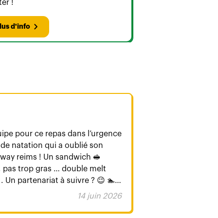
ter !
lus d'info
romain perchat
uipe pour ce repas dans l’urgence
Toujours au to
de natation qui a oublié son
l’application l
manager en rest
Un partenariat à suivre ? 😉 🏊
14 juin 2026