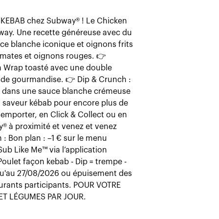
 KEBAB chez Subway® ! Le Chicken
🔥 Nouveau : DIP &
bway. Une recette généreuse avec du
snack gourmand ou 
e blanche iconique et oignons frits
Subway avec Dip & 
mates et oignons rouges. 👉
autant qu'on savou
n Wrap toasté avec une double
légèrement épicée 
 de gourmandise. 👉 Dip & Crunch :
sublimer nos Röstis
ks dans une sauce blanche crémeuse
sandwich. Envie de
ts saveur kébab pour encore plus de
📍 Disponible dans
 emporter, en Click & Collect ou en
activité physique 
y® à proximité et venez et venez
Découvrir
 : Bon plan : –1 € sur le menu
b Like Me™ via l’application
Poulet façon kebab - Dip = trempe -
usqu'au 27/08/2026 ou épuisement des
staurants participants. POUR VOTRE
ET LÉGUMES PAR JOUR.