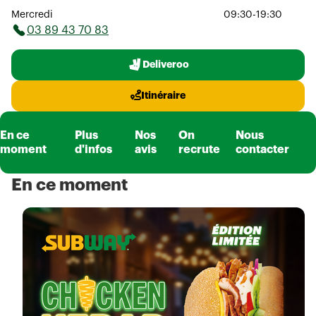
Mercredi
09:30-19:30
03 89 43 70 83
Deliveroo
Itinéraire
En ce
Plus
Nos
On
Nous
moment
d'infos
avis
recrute
contacter
En ce moment