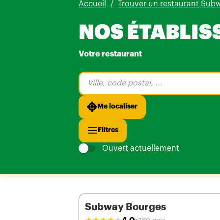
Accueil
Trouver un restaurant Sub
NOS ÉTABLIS
Votre restaurant
Veuillez
renseigner
une
adresse
Me localiser
Filtres
Ouvert actuellement
Subway Bourges