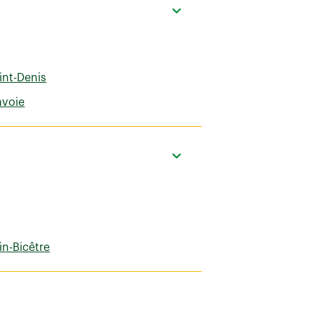
int-Denis
avoie
in-Bicêtre