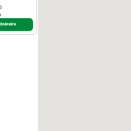
0
s
tinéraire