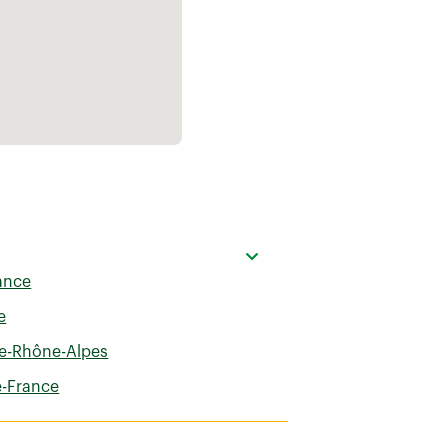
rance
e
e-Rhône-Alpes
e-France