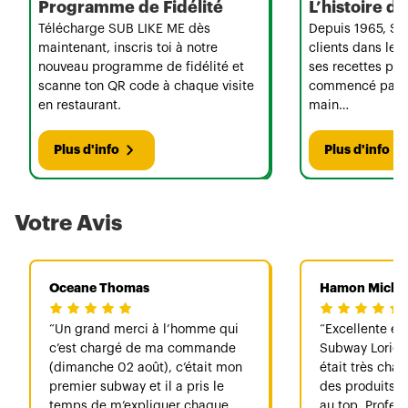
Programme de Fidélité
L’histoire 
Télécharge SUB LIKE ME dès
Depuis 1965, Su
maintenant, inscris toi à notre
clients dans le 
nouveau programme de fidélité et
ses recettes per
scanne ton QR code à chaque visite
commencé par u
en restaurant.
main…
Plus d'info
Plus d'info
Votre Avis
Oceane Thomas
Hamon Micka
Un grand merci à l’homme qui
Excellente ex
c’est chargé de ma commande
Subway Lorient ! Le person
(dimanche 02 août), c’était mon
était très chal
premier subway et il a pris le
des produits p
temps de m’expliquer chaque
au top. Profess