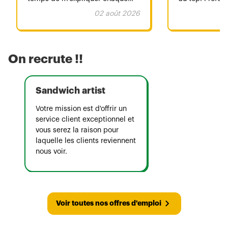
étape avec calme, bienveillance
et très bon, j
02 août 2026
et bonne humeur ! C’était en plus
de cela très bon !
On recrute !!
Sandwich artist
Votre mission est d'offrir un
service client exceptionnel et
vous serez la raison pour
laquelle les clients reviennent
nous voir.
Voir toutes nos offres d'emploi