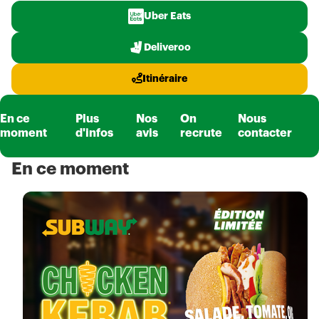
Uber Eats
Deliveroo
Itinéraire
En ce
Plus
Nos
On
Nous
moment
d'infos
avis
recrute
contacter
En ce moment