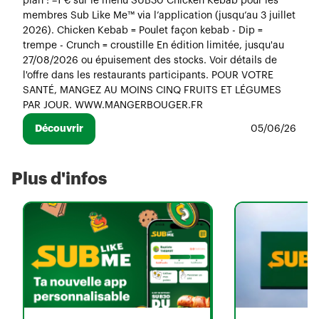
plan : –1 € sur le menu SUB30 Chicken Kebab pour les
membres Sub Like Me™ via l’application (jusqu’au 3 juillet
2026). Chicken Kebab = Poulet façon kebab - Dip =
trempe - Crunch = croustille En édition limitée, jusqu'au
27/08/2026 ou épuisement des stocks. Voir détails de
l'offre dans les restaurants participants. POUR VOTRE
SANTÉ, MANGEZ AU MOINS CINQ FRUITS ET LÉGUMES
PAR JOUR. WWW.MANGERBOUGER.FR
Découvrir
05/06/26
Plus d'infos